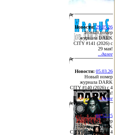
находится в федеральном розы
крепче бьет тех, кого больше
злоключения, группа не отчая
дописав альбом целиком. И бу
прозвучала в студии последня
Новости:
29.05.26
профессионалов, готовых дов
Новый номер
проявились два неожиданных
журнала DARK
звукорежиссер студии "Белый
CITY #141 (2026) c
и мастерингу материала, и д
29 мая!
Кипелова, которая предложила
...далее
на лучший российский лейбл I
музыка!". Ответ от лейбла пр
качество записи отличное (а в
время записи пришлось взять
Новости:
05.03.26
не игравшему на басу, но раз 
Новый номер
говорится? Кто хочет, ищет в
журнала DARK
CITY #140 (2026) c 4
марта!
...далее
дополнительная информация об 
Новости:
04.12.25
TERRA INC
- Terra Inc
Новый номер
журнала DARK
CITY #139 (2025) c 4