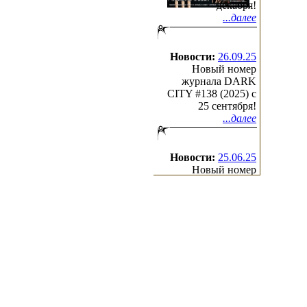
декабря!
...далее
Новости:
26.09.25
Новый номер
журнала DARK
CITY #138 (2025) c
25 сентября!
...далее
Новости:
25.06.25
Новый номер
журнала DARK
CITY #137 (2025) c
25 июня!
...далее
(с)2000-2026
Irond
Ltd.
All Rights Reserved.
Design by Cradle of