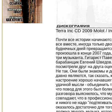
Terra Inc CD 2009 Molot / I
Почти все истории начинаютс
все вместе, иногда только дво
буднечных дней превращается
произошла в конце 2007 года,
три музыканта. Гитарист Пав
барабанщик Евгений Шведов. 
посмотрели друг на друга оце
Не так. Они были знакомы и д
давно являются, так сказать,
настроение хорошо начавшего
удачной мысли - объединить т
что повод для этого был боле
разговора выяснилось, что м
совпадают, что в профессион
и никого не надо "подтягиват
оказалось достаточно для того
должна звучать музыка, котор