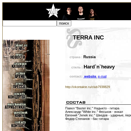
TERRA INC
Russia
страна :
Hard`n`heavy
стиль :
contact:
website
e-mail
http://vkontakte.ru/club7938829
Павел "Baster inc." Надыкто - гитара
Александр "White inc." Феськов - вокал
Евгений "Jenek inc." Шведов - ударные, пер
Федор Степанов - бас-гитара