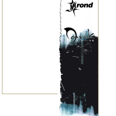
показали, что Terra Inc. - вп
принимает с душевной тепло
коммерческих вопросов метал
кое-где и проблески совсем 
на выступлениях "непознанно
как же так, в наш-то век отча
что есть музыка для сердца! А 
приобщались и изумленно откр
посыпались вопросы - а где в
Особенно, если его еще нет_.
записывать. Дело за малым - 
работать. И, вот она, судьба
покатившуюся в горку карьер
ударник в компании звукорежи
вскоре и были задержаны мил
ножом и нанесении тяжких те
подумайте плохого! Через па
доказана, обстоятельства ин
извинения за нервотрепку, но
отложить. А дальше кризис, 
неуверенность в завтрашнем 
Поэтому только в начале 200
Студия "Ruslan Records" бод
проверяет команду на прочнос
бесследно исчез хозяин студи