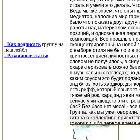
играть и умели это делать. Ч
Ведь мы же знаем, что опытны
медиатор, наполнив мир гарм
было что показать друг другу
работы над материалом окон
позиций, и однозначная перс
композиций. Все прошлые про
- Как подписать
группу на
сконцентрированы на новой г
наш лейбл
о выборе стиля не было и в 
- Различные статьи
квинтэссенцией личностных п
словом не получилось, в силу
охарактеризовать можно было
в музыкальных взглядах, но д
каким соусом это будет подано
энд блюз, хоть хардкор, дэт 
есть рифф, который срывает кр
тяжелый рок, хард энд хеви м
сейчас у читающего эти строк
бас? Без баса нет мяса! - все
Группа, как мы уже говорили,
гитара в коллективе присутст
говорили, ибо первое время 
так что, этот момент мы проп
первых проб материала "на ч