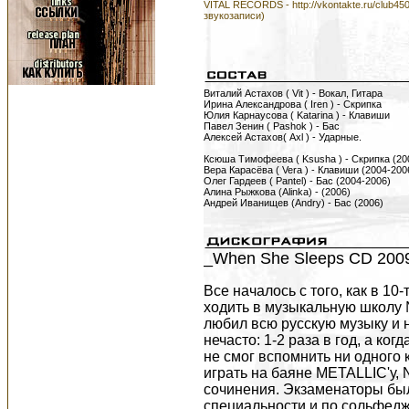
VITAL RECORDS - http://vkontakte.ru/club45
звукозаписи)
Виталий Астахов ( Vit ) - Вокал, Гитара
Ирина Александрова ( Iren ) - Скрипка
Юлия Карнаусова ( Katarina ) - Клавиши
Павел Зенин ( Pashok ) - Бас
Алексей Астахов( Axl ) - Ударные.
Ксюша Тимофеева ( Ksusha ) - Cкрипка (20
Вера Карасёва ( Vera ) - Клавиши (2004-200
Олег Гардеев ( Pantel) - Бас (2004-2006)
Алина Рыжкова (Alinka) - (2006)
Андрей Иванищев (Andry) - Бас (2006)
_When She Sleeps CD 2009
Все началось с того, как в 10
ходить в музыкальную школу № 
любил всю русскую музыку и 
нечасто: 1-2 раза в год, а к
не смог вспомнить ни одного
играть на баяне METALLIC'у,
сочинения. Экзаменаторы были
специальности и по сольфедж