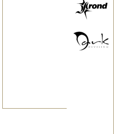
1,2,3,4 - треш приколы; Vit on
Депрессия - смесь speed-goth
кавера на ENTWINE (blood of y
Vital Metal - самая серьёзная
смесь progressive, thrash, neocl
Extasy-Nirvana -это концепту
progressive grunge. Между де
группа "Extasy". Исходный состав
piano; Pantel - bass; Axl - d
гармонией со Вселенной... В 
альбома ...When she sleeps (cти
декабре 2007 он был закончен
группа выступала в Коломне, C
vocals; Alina - violin; Vera - p
"преврашались" в такие группы
песнями), а Vit устроил перв
(шуточную дуэль за звание лу
вновь обновила состав и продо
вокал; Irina -Скрипка; Katarin
Ударные; Постепенно группа 
Рязани. С весны 2007 года пе
Россия Рязань" в эфире прог
программе "Музыка Родного Г
на местное телевидение, а пе