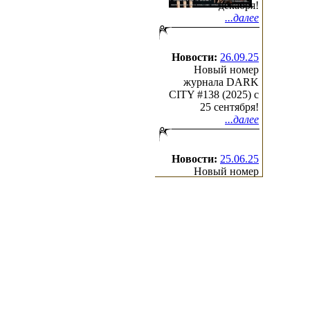
декабря!
дополнительная информация об 
...далее
EXTASY
- When She Sleeps
Новости:
26.09.25
Новый номер
журнала DARK
CITY #138 (2025) c
25 сентября!
...далее
Новости:
25.06.25
Новый номер
журнала DARK
CITY #137 (2025) c
25 июня!
...далее
(с)2000-2026
Irond
Ltd.
All Rights Reserved.
Design by Cradle of