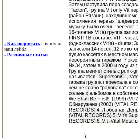
Затем наступила пора создават
"Tacton", группа Vit only Vit
(район Рязани), находившемс
исполнения первых "шедевров
музыку, было очень "весело".
16-тилетия Vit'a) группа за
FIRST!!! В составе: VIT - vocal,
(одноклассник Vit'a) - drums;
- Как подписать
группу на
записали 14 песен, 12 из кот
наш лейбл
аудио кассетах в местном м
- Различные статьи
невероятным тиражом: 7 экзе
№ 34, затем в 2000-и году из 
Группа меняет стиль с punk-gru
называется "SupersoniC", зат
гаража группа переехала в с
чем не слабо "радовала" сосе
сольных альбомов в собственно
We Shall Be First!!! (1999) (
Обнаружена (2003) (VITAL REC
RECORDS) 4. Любовная Депрес
(VITAL RECORDS) 5. Vit's Sup
RECORDS) 6. Vit -Vital Metal p
SuperтрешняК 3-Гамбургер (20
отлынивать от работы (2009) 
(VITAL RECORDS) Альбомы си