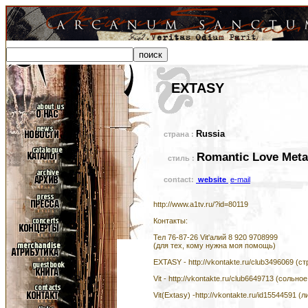
EXTASY
Russia
страна :
Romantic Love Meta
стиль :
contact:
website
e-mail
http://www.a1tv.ru/?id=80119
Контакты:
Тел 76-87-26 Vit'алий 8 920 9708999
(для тех, кому нужна моя помощь)
EXTASY - http://vkontakte.ru/club3496069 (с
Vit - http://vkontakte.ru/club6649713 (сольное
Vit(Extasy) -http://vkontakte.ru/id15544591 (