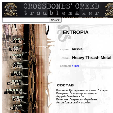
ENTROPIA
Russia
страна :
Heavy Thrash Metal
стиль :
contact:
e-mail
Романом Дихтяренко - вокалист/гитарист
Владимир Владимиров - гитара
Андрей Лазейкин - бас
Вячеслав Лавренов - барабаны
Антон Гошовский - экс-бас