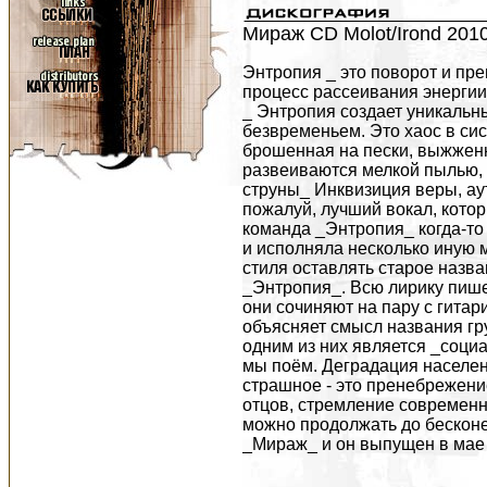
Мираж CD Molot/Irond 201
Энтропия _ это поворот и п
процесс рассеивания энергии
_ Энтропия создает уникальн
безвременьем. Это хаос в сис
брошенная на пески, выжжен
развеиваются мелкой пылью,
струны_ Инквизиция веры, а
пожалуй, лучший вокал, котор
команда _Энтропия_ когда-то
и исполняла несколько иную 
стиля оставлять старое назв
_Энтропия_. Всю лирику пише
они сочиняют на пару с гит
объясняет смысл названия гр
одним из них является _социал
мы поём. Деградация населен
страшное - это пренебрежени
отцов, стремление современн
можно продолжать до бескон
_Мираж_ и он выпущен в мае 2