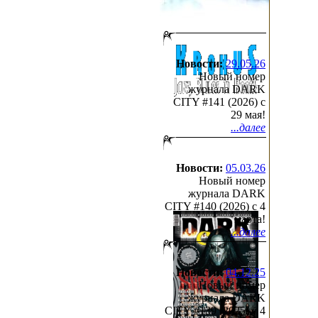
Новости:
29.05.26
Новый номер
журнала DARK
CITY #141 (2026) c
29 мая!
...далее
Новости:
05.03.26
Новый номер
журнала DARK
CITY #140 (2026) c 4
марта!
...далее
Новости:
04.12.25
Новый номер
журнала DARK
CITY #139 (2025) c 4