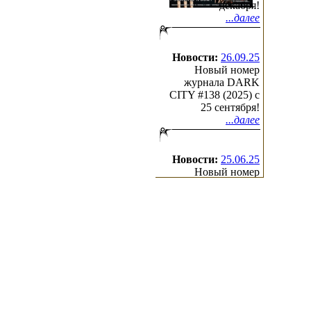
декабря!
...далее
Новости:
26.09.25
Новый номер
журнала DARK
CITY #138 (2025) c
25 сентября!
...далее
Новости:
25.06.25
Новый номер
журнала DARK
CITY #137 (2025) c
25 июня!
...далее
(с)2000-2026
Irond
Ltd.
All Rights Reserved.
Design by Cradle of