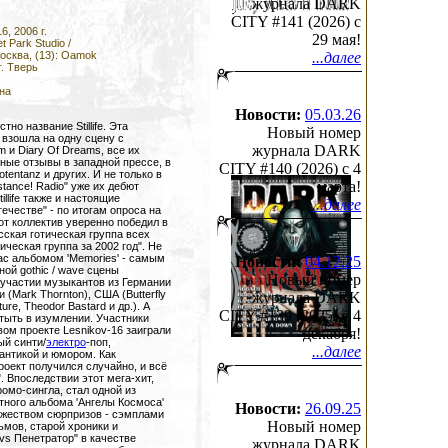
журнала DARK
CITY #141 (2026) c
6, 2006 г.
29 мая!
t Park Studio /
сква, (13): Oamok
...далее
. Тверь
на
Новости:
05.03.26
но название Stillife. Эта
Новый номер
 взошла на одну сцену с
журнала DARK
 и Diary Of Dreams, все их
ые отзывы в западной прессе, в
CITY #140 (2026) c 4
tentanz и других. И не только в
марта!
stance! Radio" уже их дебют
illife также и настоящие
...далее
течестве" - по итогам опроса на
тот коллектив уверенно победил в
сская готическая группа всех
ическая группа за 2002 год". Не
ас альбомом 'Memories' - самым
Новости:
04.12.25
ой gothic / wave сцены
Новый номер
участии музыкантов из Германии
и (Mark Thornton), США (Butterfly
журнала DARK
ure, Theodor Bastard и др.). А
CITY #139 (2025) c 4
стыть в изумлении. Участники
 новом проекте Lesnikov-16 заиграли
декабря!
ый синти/
электро
-поп,
...далее
антикой и юмором. Как
роект получился случайно, и всё
. Впоследствии этот мега-хит,
омо-сингла, стал одной из
ного альбома 'Ангелы Космоса'
Новости:
26.09.25
ожеством сюрпризов - сэмплами
Новый номер
мов, старой хроники и
vs Пенетратор" в качестве
журнала DARK