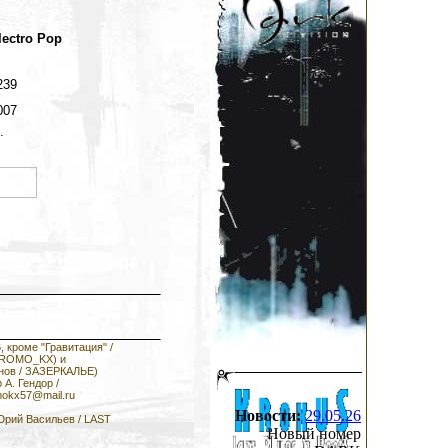
lectro Pop
239
007
.
 кроме "Гравитация" /
STROMO_KX) и
онов / ЗАЗЕРКАЛЬЕ)
 А. Гендор /
okx57@mail.ru
Новости:
29.05.26
 Юрий Васильев / LAST
Новый номер