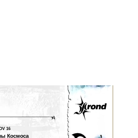
OV 16
ны Космоса