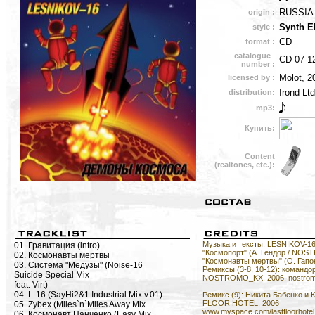
RUSSIA
origin :
Synth E
style :
CD
format :
catalogue
CD 07-1
number :
Molot, 2
licensed by :
Irond Ltd
distribution:
mp3:
Купить:
Content
(realtones, etc.):
Музыка и тексты: LESNIKOV-16,
01. Гравитация (intro)
"Космопорт" (А. Гендор / NO
02. Космонавты мертвы
"Космонавты мертвы" (О. Гап
03. Система "Медузы" (Noise-16
Ремиксы (3-8, 10-12): командор
Suicide Special Mix
NOSTROMO_KX, 2006, nostrom
feat. Virt)
04. L-16 (SayHi2&1 Industrial Mix v.01)
Ремикс (9): Никита Бабенко и
FLOOR HOTEL, 2006
05. Zybex (Miles`n`Miles Away Mix
www.myspace.com/lastfloorhotel
06. Космонавт Панченко (Easy Mix