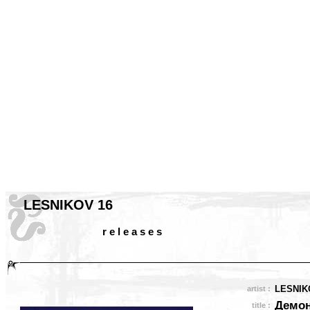
LESNIKOV 16
r e l e a s e s
LESNIK
artist :
Демо
title :