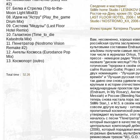
#2)
Сведение и мастеринг:
07. Белка и Стрелка (Trip-to-the-
Stillife home Studio / LESNIKOV-1
Moon Light Mix#3)
Ростов-на-Дону, кроме (9): Quie
08. Идем на "Астру" (Play_the_game
LAST FLOOR HOTEL, 2006 г. Мо
Studio / NOSTROMO_KX, 2006 г
Drum Mix)
09. Система "Медузы" (Last Floor
Иллюстрации: Катерина Пушки
Hotel Remix)
10. Галактион (Time_to_die
Katastrofa Mix)
Вам, несомненно, хорошо извест
российская группа заслуженно
11. Пенетратор (Nostromo Vision
культовыми составами Endraum
Remake #2)
альбомы получили самые лестн
12. Ангелы Космоса (Eurodance Pop
том числе в журналах Orkus, To
Mix)
прессе - немецкое радио "Resi
13. Космопорт (outro)
назвало "диском месяца"! Но St
готические "пророки в своём о
сайте Russian Gothic Project э
двух номинациях - "Лучшая ру
Total time :
52.26
времён" и "Лучшая русская гот
так давно они снова удивили н
крупным в истории отечественн
международным проектом при 
(Endraum, In My Rosary), Англи
Messiah) и России (Bleeding Nat
теперь снова настала пора за
Stillife Stan_I. и M.S. в своём
совсем другую музыку - хитов
пропитанный космической ром
утверждают музыканты, этот п
началось с песни "Пенетратор"
который выходил в качестве пр
центральных композиций дебют
(2006), который порадовал мн
из разных фильмов, мультфиль
ремиксовым треком "W.L.G.O. 