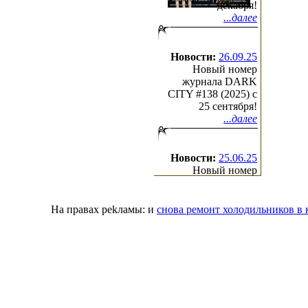
декабря!
...далее
Новости:
26.09.25
Новый номер
журнала DARK
CITY #138 (2025) c
25 сентября!
...далее
Новости:
25.06.25
Новый номер
журнала DARK
CITY #137 (2025) c
25 июня!
На правах pekлaмы:
и
снова ремонт холодильников в к
...далее
(с)2000-2026
Irond
Ltd.
All Rights Reserved.
Design by Cradle of