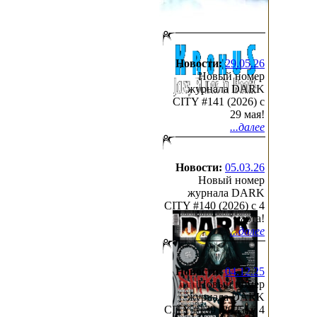
Новости:
29.05.26
Новый номер
журнала DARK
CITY #141 (2026) c
29 мая!
...далее
Новости:
05.03.26
Новый номер
журнала DARK
CITY #140 (2026) c 4
марта!
...далее
Новости:
04.12.25
Новый номер
журнала DARK
CITY #139 (2025) c 4