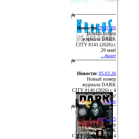
Новости:
29.05.26
Новый номер
журнала DARK
CITY #141 (2026) c
29 мая!
...далее
Новости:
05.03.26
Новый номер
журнала DARK
CITY #140 (2026) c 4
марта!
...далее
Новости:
04.12.25
Новый номер
журнала DARK
CITY #139 (2025) c 4