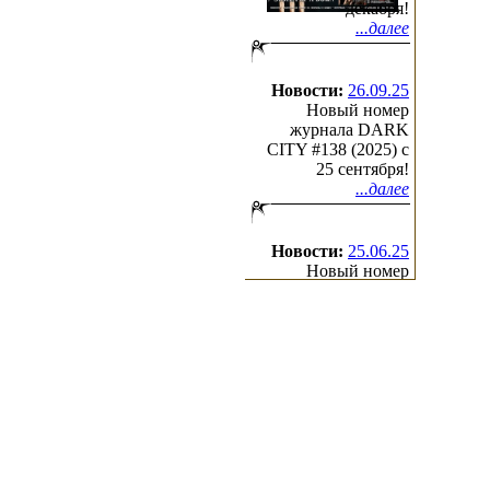
декабря!
...далее
Новости:
26.09.25
Новый номер
журнала DARK
CITY #138 (2025) c
25 сентября!
...далее
Новости:
25.06.25
Новый номер
журнала DARK
CITY #137 (2025) c
25 июня!
...далее
(с)2000-2026
Irond
Ltd.
All Rights Reserved.
Design by Cradle of