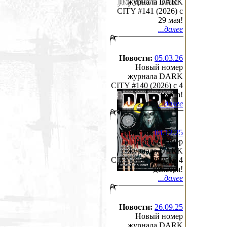
журнала DARK
CITY #141 (2026) c
29 мая!
...далее
Новости:
05.03.26
Новый номер
журнала DARK
CITY #140 (2026) c 4
марта!
...далее
Новости:
04.12.25
Новый номер
журнала DARK
CITY #139 (2025) c 4
декабря!
...далее
Новости:
26.09.25
Новый номер
журнала DARK