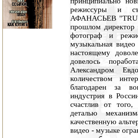
принципиально но
режиссуры и съ
АФАНАСЬЕВ "TRUE
прошлом директор к
фотограф и режи
музыкальная видео 
настоящему доволе
довелось порабо
Александром Ев
количеством инт
благодарен за во
индустрия в Росси
счастлив от того
деталью механиз
качественную альте
видео - музыке огра