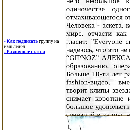
него небольшое 
одиночестве одно
отмахивающегося от
Человека - аскета,
мире, отчасти как
гласит: "Еveryone c
- Как подписать
группу на
наш лейбл
надеюсь, что это 
- Различные статьи
“GIPNOZ” АЛЕКСАНД
образованию, опер
Больше 10-ти лет р
fashion-видео, вм
творит клипы звезд
снимает короткие 
большое удовольств
сценарий в кадры, 
визуальные метафо