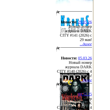
http://vimeo.com/58
Новости:
29.05.26
Новый номер
журнала DARK
CITY #141 (2026) c
29 мая!
...далее
Новости:
05.03.26
Новый номер
журнала DARK
CITY #140 (2026) c 4
марта!
...далее
Новости:
04.12.25
Новый номер
журнала DARK
CITY #139 (2025) c 4