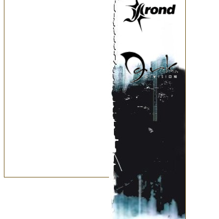
светом, пластикой,
героя, конфликту
режиссер ставит за
что в этом есть н
вложиться душой.
музыкантов относятс
коммерческой виз
пробуждающему а
работой с режиссер
глубоко чувствую
всегда приятно со
спасибо нашей съем
Ознакомитьс
http://www.youtube.
v=9yC6pKmuoJw&fea