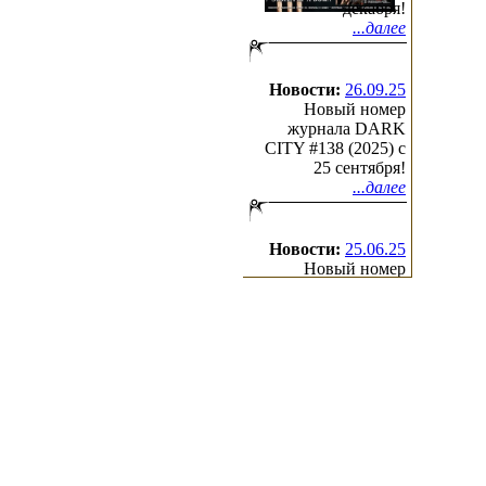
декабря!
...далее
Новости:
26.09.25
Новый номер
журнала DARK
CITY #138 (2025) c
25 сентября!
...далее
Новости:
25.06.25
Новый номер
журнала DARK
CITY #137 (2025) c
25 июня!
...далее
(с)2000-2026
Irond
Ltd.
All Rights Reserved.
Design by Cradle of