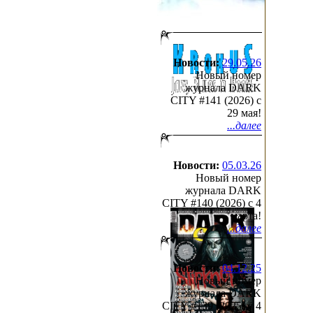
Новости:
29.05.26
Новый номер
журнала DARK
CITY #141 (2026) c
29 мая!
...далее
Новости:
05.03.26
Новый номер
журнала DARK
CITY #140 (2026) c 4
марта!
...далее
Новости:
04.12.25
Новый номер
журнала DARK
CITY #139 (2025) c 4