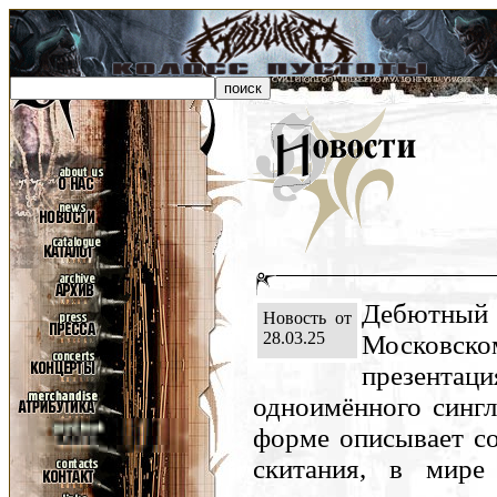
Дебютный 
Новость от
28.03.25
Московск
презентац
одноимённого сингл
форме описывает со
скитания, в мир