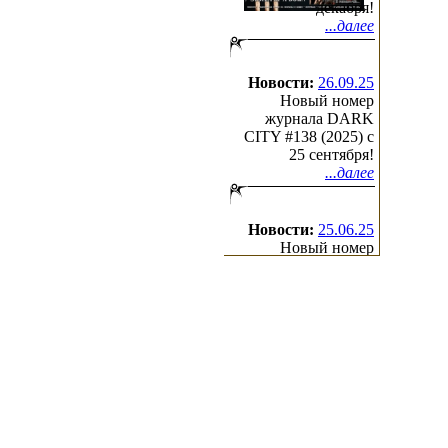
декабря!
...далее
Новости:
26.09.25
Новый номер
журнала DARK
CITY #138 (2025) c
25 сентября!
...далее
Новости:
25.06.25
Новый номер
журнала DARK
CITY #137 (2025) c
25 июня!
...далее
(с)2000-2026
Irond
Ltd.
All Rights Reserved.
Design by Cradle of