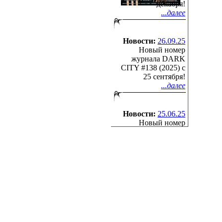
декабря!
...далее
Новости:
26.09.25
Новый номер
журнала DARK
CITY #138 (2025) c
25 сентября!
...далее
Новости:
25.06.25
Новый номер
журнала DARK
CITY #137 (2025) c
25 июня!
...далее
(с)2000-2026
Irond
Ltd.
All Rights Reserved.
Design by Cradle of