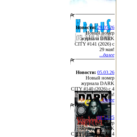
Новости:
29.05.26
Новый номер
журнала DARK
CITY #141 (2026) c
29 мая!
...далее
Новости:
05.03.26
Новый номер
журнала DARK
CITY #140 (2026) c 4
марта!
...далее
Новости:
04.12.25
Новый номер
журнала DARK
CITY #139 (2025) c 4