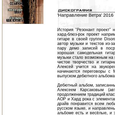
'Направление Ветра' 2016
История "Резонант проект" н
хард-блюз-рок проект напри
гитаре в своей группе Disor
автор музыки и текстов из-з
пару демо записей в поср
хорошая самодельная гитар
музыки стало возможным на к
чистое творчество и гитар
Алексей учится на звукоре
начинаются переговоры с M
выпуском дебютного альбома 
Дебютный альбом, записанн
Алексеем Карсаковым (ав
продолжением традиций класс
АОР и Хард рока с элементам
драйв понравится всем люби
русском языке, и направлен
альбоме есть и весёлые, и 