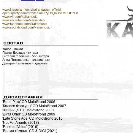
www.instagram.com/kaira_pagan_official
open.spotify.com/artist/39miVRyIsfQoUseMUHDzOr
www.vk.com/kairamusic
www.youtube.com/kairavideo
www.facebook.com/kairamusic
www.soundcloud.com/kairamusic
Каира - вокал
Павел Дроздов - гитара
Виталий Олейник - бас- гитара
Анна Петрошенко - клавишные
Дмитрий Галаганов - Ударные
'Воля Рока' CD Molot/Irond 2006
'Колесо Фортуны' CD Molot/Irond 2007
'Хищница' CD Molot/Irond 2008
'Дитя Огня' CD Molot/Irond 2009
'Late Stone Age' CD Molot/Irond 2010
'Not For Angels' (2013)
'Roots of Veles' (2016)
'Время тёмных' CD & DIGI (2021)