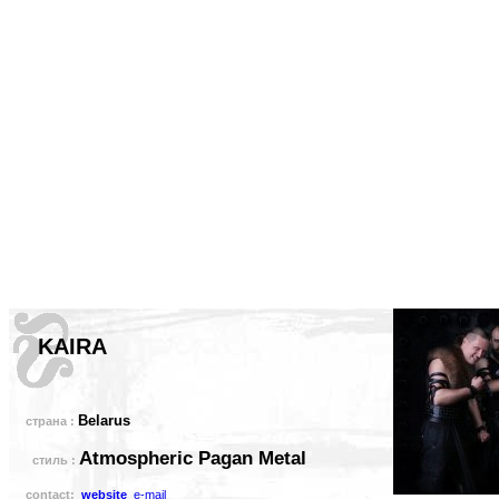
KAIRA
Belarus
страна :
Atmospheric Pagan Metal
стиль :
contact:
website
e-mail