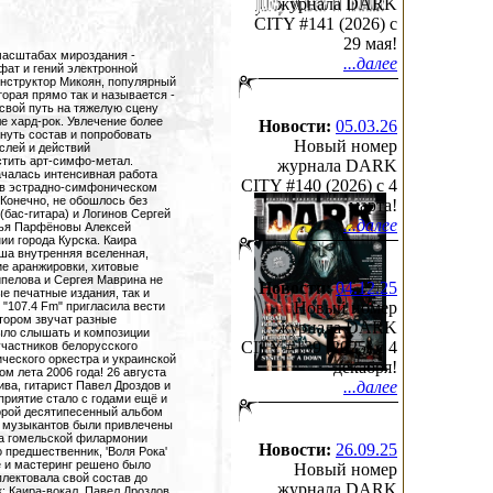
журнала DARK
CITY #141 (2026) c
29 мая!
рая становится все серьезнее, мрачнее, тяжелее и красивее. Глубокий, тяжелый звук основан на индустриально четких гитарных риффах, вторая его главная составляющая - удивительно мощный и колоритный женский вокал. Материал словно "отполирован", отлично слышны мельчайшие нюансы аранжировок, в которых, помимо традиционного симфонизма, немалая роль отведена современной электронике и красноречивым сэмплам. Финальная композиция - дань уважения личности и творчеству Карла Орфа, открывшего миру магию знаменитой кантаты "Кармина Бурана"! Судя по размаху и качеству, четвертый альбом экстраординарных гомельских музыкантов вполне может стать их прорывом на большую международную сцену - у работы такого уровня есть все шансы... 12 треков общим звучанием 52 минуты; 20 страничный буклет. Над дизайном и иллюстрацией альбома работал новый художник Дмитрий Кулич (Беларусь, г. Минск), он же разрабатывал новый логотип и эмблему группы . Альбом выходит в феврале на фирме Irond Records. Презентация нового альбома состоится 23 февраля в новом рок - клубе X.O. (Москва), 4 марта - в Санкт-Петербурге, в клубе "Орландина". Концертная программа группы будет практически полностью из новых песен, также добавлен сценический свет и оформление сцены. Интервью и материалы о новой работе группы - в журнале Dark City, на интернет портале Metalrus, а также на страницах других интернет-изданий Италии, Франции и России. В 2009 году (на выпуск альбомов 2007, 2008, 2009 гг.) группой были подписаны контракты с лэйблами США, Австралии, Новой Зеландии, Англии. Этo вpeмя cтaлo глaвным нaчaлoм нoвoгo cтиля гpyппы и eё евpoпeйcкoгo фopмaтa. В 2010 году группа подписала контракт с Lea Cooper (Англия), который выполняет обязанности менеджера на территории Англии и Европы. В этом же году на альбом "Late Stone Age" подписан контракт с компанией WMA music (США), дистрибьюция которой распространяется на 60 стран мира, при поддержке телекомпании Maks TV (США). На территории СНГ альбом "Late Stone Age" будет выпущен ведущим металл-лэйблом IROND Ltd. С 2010 по 2021 год выходят англоязычные версии релизов 'Late Stone Age' (2010), 'Not For Angels' (2013), 'Roots of Ve
...далее
Новости:
05.03.26
Новый номер
журнала DARK
CITY #140 (2026) c 4
марта!
...далее
Новости:
04.12.25
Новый номер
журнала DARK
CITY #139 (2025) c 4
декабря!
...далее
Новости:
26.09.25
Новый номер
журнала DARK