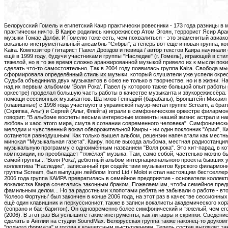
Белорусский Гомель и египетский Каир практически ровесники - 173 года разницы в масштабах мироздания - практически ничто. В Каире родились кинорежиссер Атом Эгоян, террорист Ясир Арафат и гений электронной музыки Томас Долби. И Гомелю тоже есть, чем похвалиться - это знаменитый авиаконструктор Микоян, популярный вокально-инструментальный ансамбль "Сябры", а теперь вот ещё и новая группа, которая прямо так и называется - Kaira. Композитор / гитарист Павел Дроздов и певица / автор текстов Каира начинали свой путь на тяжелую сцену ещё в 1999 году, будучи участниками группы "Наследие" (г. Гомель), играющей в стиле хард-рок. Увлечение более тяжелой, но в то же время сложно аранжированной музыкой привело их к мысли покинуть состав и попробовать сделать что-то самостоятельно. Так в 2004 году появилась группа Kaira. Свобода мыслей и действий сформировала определённый стиль их музыки, который слушатели уже успели окрестить арт-симфо-метал. Судьба объединила двух музыкантов в союз не только в творчестве, но и в жизни. Началась интенсивная работа над их первым альбомом 'Воля Рока'. Павел (у которого также большой опыт работы в эстрадно-симфоническом оркестре) проделал большую часть работы в качестве музыканта и звукорежиссёра. Конечно, не обошлось без помощи сессионных музыкантов. Шатилов Геннадий (барабаны), Бронштейн Михаил (бас-гитара) и Логинов Сергей (клавишные) с 1998 года участвуют в украинской пауэр-метал группе Scream, а братья Парфёновы Алексей (Скрипка, Альт) и Сергей (Альт, Флейта) играли в симфоническом оркестре филармонии города Курска. Каира говорит: "В альбоме воспеты весьма интересные моменты нашей жизни: астрал и наша внутренняя вселенная, любовь и хаос этого мира, смута в сознании современного человека". Симфонические аранжировки, хитовые мелодии и чувственный вокал обворожительной Каиры - ни один поклонник "Арии", Кипелова и Сергея Маврина не останется равнодушным! Как только вышел альбом, рецензии напечатали как местные печатные издания, так и минская "Музыкальная газета". Каиру, после выхода альбома, местная радиостанция "107.4 Fm" пригласила вести музыкальную программу с одноимённым названием "Воля рока". Это хит-парад, в котором звучат разные композиции, но преобладает "тяжёлая" музыка. Там, само собой, частенько можно было слышать и композиции самой группы... 'Воля Рока', дебютный альбом интернационального проекта бывших участников белорусского коллектива "Наследие", записанный при содействии музыкантов Курского филармонического оркестра и украинской группы Scream, был выпущен лейблом Irond Ltd / Molot и стал настоящим бестселлером лета 2006 года! 26 августа 2006 года группа КАИРА превратилась в семейное предприятие - основатели коллектива, гитарист Павел Дроздов и вокалистка Каира сочетались законным браком. Пожелаем им, чтобы семейное предприятие стало с годами ещё и фамильным делом... Но за радостными хлопотами ребята не забывали о работе - второй десятипесенный альбом 'Колесо Фортуны' был закончен в конце 2006 года, на этот раз в качестве сессионных музыкантов были привлечены ещё один клавишник и перкуссионист, также в записи вокалисты академического хора гомельской филармонии (сопрано и бас-баритон). Он одновременно более симфонический и тяжелый, чем его предшественник, 'Воля Рока' (2006). В этот раз Вы услышите такие инструменты, как литавры и скрипки. Сведение и мастеринг решено было сделать в Англии на студии SoundMax. Белорусская группа также наконец-то доукомплектовала свой состав до "полного формата" и готова к концертным выступлениям. Теперь состав выглядит так: Каира-вокал, Павел Дроздов - гитара, Владимир Царик - гитара, Александр Докучаев - бас, Александр Генеральчик - клавиши, Сергей Грудинин - ударные, Анастасия Кожемякина - скрипка, Алина Варушина - виола, Анжела Абрамова - виола и Павел Ковалеко - бэк-вокал (бас-баритон). Все музыканты из города Гомеля. Закончены и съемки клипа на песню "На край всего" - этому немного мешали погодные условия, несколько участников процесса даже "чуть приболели". Клип снимался в лесу под Гомелем, "ночью, при шести киловатт света и десяти киловатт аппаратуры с 18.00 до 05.00". На съемках работали: режиссер Каира, оператор Юрий Герасимчук, пиротехник Павел Можейко и все новые музыканты. Клип вы сможете найти на мультимедийной секции альбома. С 14 февраля 2007 в Белоруссии клип группы можно видеть на первом музыкальном телеканале ONE, а также заказать рингтон. Выход диска состоится в марте 2007 года. Он полон настоящих хитов, и один из них, песня о пирате Генри Моргане "Морские дьяволы", стал украшением сборника тяжёлой музыки 'Центр тяжести 2' (Go-Records). Главная изюминка новой работы - потрясающая финальная кавер-версия на первую часть сценической кантаты Карла Орфа "Кармина Бурана". Из-за переноса срока записи следующего, третьего полноформатного студийного альбома, группа была вынуждена отменить тур по Польше, Литве и Украине, который включал в себя 16 концертов. Однако они успели дать несколько концертов на территории Белоруси; летом группе удалось выступить на нескольких международных байк-фестивалях, в том числе в качестве хэдлайнера. Интервью с группой и клип были показанв ы эфире крупнейшего российского альтернативного музыкального телеканала A-One, а 1 января 2008 года "Каира" дала концерт в Москве в поддержку группы Catharsis. К этому времени на студиях Kairarecords и SoundMax (Англия) была завершена запись третьего альбома 'Хищница' при участии вокалистов академического хора. Альбом состоит из 10 треков. Сведение и мастеринг производился на студиях SoundMax (Англия) и Kairarecords. Альбом выйдет в двух вариантах: русскоязычный - февраль 2008, англоязычный - апрель 2008 года. Диск содержит трек "Беги", вошедший в саундтрек фильма "To Escape From Destiny" (Англия), который будет выпущен компанией Screen Gems в сентябре 2008 года. А также - песню о братьях Запашных под названием "Легенда о братьях Камелот" и композицию "Отчаянные", посвящённую мотоклубу "Desperados" (официальному партнёру группы). Для музыки группы, плотного симфонического прог/пауэра с мощным женским вокалом, трудно подыскать достойные сравнения. Этой серьезной работе европейского качества воздадут должное не только поклонники "Арии" и "Кипелова", но и любители серьезных опусов в духе Rage, Angra и Kamelot. В 2008 году группа приняля участие в фестивале в Санкт-Петербурге (г. Пушкин) "Rock Palace-2008". И вскоре объявила о новых музыкантах и о записи нового альбома 'Дитя Огня', которые начались в конце 2008 года. Состав коллектива значительно обновился - благодаря новым музыкантам группа приобрела новое звучание и стиль исполнения. Помимо вокалистки Каиры и гитариста / композитора Павла Дроздова в составе теперь Александр Петрунин (бас-гитара), Анна Захарова (клавишные), Макс Белый (ударные), Анастасия Кожемякина (скрипка), Екатерина Бабкова (виола). "Метал, Секс и Огонь!" - вот какой девиз больше всего подойдет для новой работы "Каиры". Их симфо-метал в этот раз следует наградить приставкой "секс"! Ибо накал эротических страстей в их творчестве ныне нешуточный, а лирика предельно откровенна и недвусмысленна. Четвёртый полноформатный альбом -рассказ об огне. Огонь, как живое существо, даёт тепло, надежду и любовь. Но время от времени огонь сжигает того кого любит, того кто его любит. Огонь всегда сам по себе... 'Дитя Огня' - пламенный, жгучий, раскаленный до предела альбом. Диск о страсти и похоти, подмене ценностей, гневе и ярости, о горящем сердце и взрывной силе мысли. Современный симфо-метал, основу которого составляет классический хэви, во всех отношениях доведен до логического завершения и едва ли не до совершенства. Тщательно продумано и выстрадано всё, от оформления до музыки, кото