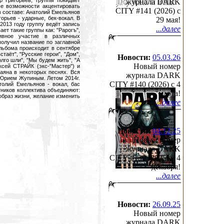
 Григорьев, группы покидает
журнала DARK
е возможности акцентировать
CITY #141 (2026) c
 в составе: Анатолий Емельянов
горьев - ударные, бек-вокал. В
29 мая!
2013 году группу ведёт запись
...далее
ет такие группы как: "Рарогъ",
тивное участие в различных
олучил название по заглавной
льбома происходит в сентябре
таёт", "Русские герои", "Дом",
Новости:
05.03.26
олго шли", "Мы будем жить", "А
Новый номер
ксей СТРАЙК (экс-"Мастер") и
баяна в некоторых песнях. Вся
журнала DARK
 Юрием Жупиным. Летом 2014г.
CITY #140 (2026) c 4
толий Емельянов - вокал, бас
ников коллектива объединяют:
марта!
 образ жизни, желание изменить
...далее
Новости:
04.12.25
Новый номер
журнала DARK
CITY #139 (2025) c 4
декабря!
...далее
Новости:
26.09.25
Новый номер
журнала DARK