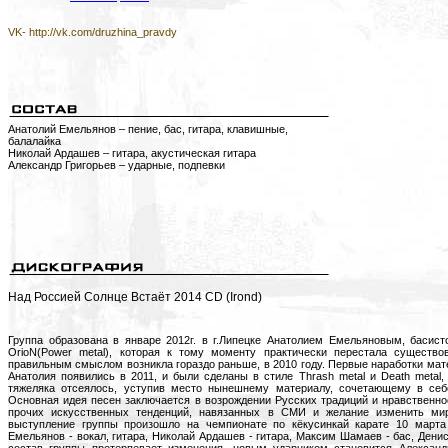
VK- http://vk.com/druzhina_pravdy
Анатолий Емельянов – пение, бас, гитара, клавишные,
балалайка
Николай Ардашев – гитара, акустическая гитара
Александр Григорьев – ударные, подпевки
Над Россией Солнце Встаёт 2014 CD (Irond)
Группа образована в январе 2012г. в г.Липецке Анатолием Емельяновым, басист
OrioN(Power metal), которая к тому моменту практически перестала существо
правильным смыслом возникла гораздо раньше, в 2010 году. Первые наработки мат
Анатолия появились в 2011, и были сделаны в стиле Thrash metal и Death metal
тяжеляка отсеялось, уступив место нынешнему материалу, сочетающему в себе
Основная идея песен заключается в возрождении Русских традиций и нравственнос
прочих искусственных тенденций, навязанных в СМИ и желание изменить ми
выступление группы произошло на чемпионате по кёкусинкай карате 10 марта 
Емельянов - вокал, гитара, Николай Ардашев - гитара, Максим Шамаев - бас, Дени