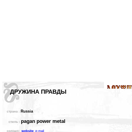
ДРУЖИНА ПРАВДЫ
Russia
страна :
pagan power metal
стиль :
contact:
website
e-mail