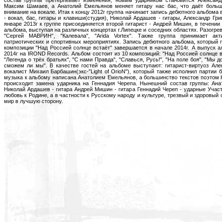
состав группы претерпевает изменения, новым ударником становится Александр
Максим Шамаев, а Анатолий Емельянов меняет гитару нас бас, что даёт больш
внимание на вокале. Итак к концу 2012г группа начинает запись дебютного альбома
- вокал, бас, гитары и клавиши(студия), Николай Ардашев - гитары, Александр Гри
январе 2013г к группе присоединяется второй гитарист - Андрей Мишин, в течении 
альбома, выступая на различных концертах г.Липецке и соседних областях. Разогрева
"Сергей МАВРИН", "Калевала", "Arida Vortex". Также группа принимает ак
патриотических и спортивных мероприятиях. Запись дебютного альбома, который п
композиции "Над Россией солнце встаёт" завершается в начале 2014г. А выпуск а
2014г на IROND Records. Альбом состоит из 10 композиций: "Над Россией солнце вс
"Легенда о трёх братьях", "С нами Правда", "Славься, Русь!", "На поле боя", "Мы д
сможем ли мы". В качестве гостей на альбоме выступают: гитарист-виртуоз Але
вокалист Михаил Барбашин(экс-"Light of OrioN"), который также исполнил партии 
музыка к альбому написана Анатолием Емельянов, а большинство текстов поэтом
происходит замена ударника на Геннадия Черепа. Нынешний состав группы: Ана
Николай Ардашев - гитара Андрей Мишин - гитара Геннадий Череп - ударные Участ
любовь к Родине, а в частности к Русскому народу и культуре, трезвый и здоровый
мир в лучшую сторону.