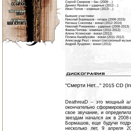
Сергей Смирнов – бас (2009-...)
Даниил Яровов – ударные (2012-...)
Иван Попов – клавиши (2013-...)
Бывшие участники:
Николай Бормашов - гитара (2008-2015)
Наташа Соколова - вокал (2012-2014)
Николай Романенко - ударные (2008-2013)
Фаина Попова - клавиши (2011-2012)
Алена Успенская - вокал (2012)
Полина Калабухова - вокал (2011-2012)
Александр Реус - вокал (сессионный музыка
Андрей Лущекин - вокал (2011)
"Смерти Нет..." 2015 CD (Ir
DeathreaD – это мощный ал
окончательно сформировавши
свое звучание, и определил
звездам начался аж в 2008-
Бормашов, еще будучи подр
несколько лет, 9 апреля 2