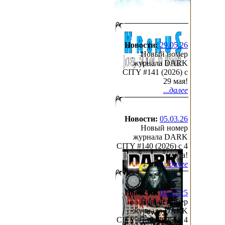
Новости:
29.05.26
Новый номер
журнала DARK
CITY #141 (2026) c
29 мая!
...далее
Новости:
05.03.26
Новый номер
журнала DARK
CITY #140 (2026) c 4
марта!
...далее
Новости:
04.12.25
Новый номер
журнала DARK
CITY #139 (2025) c 4