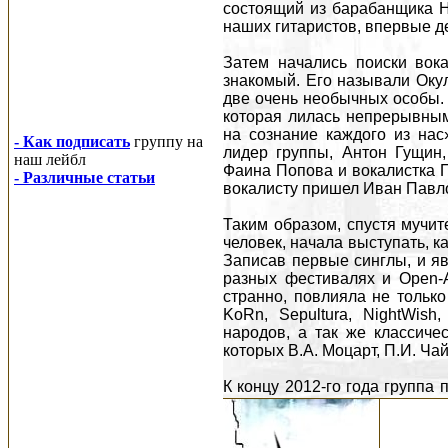
состоящий из барабанщика Н
наших гитаристов, впервые д
Затем начались поиски вок
знакомый. Его называли Окул
две очень необычных особы. 
которая лилась непрерывным
на сознание каждого из нас»
- Как подписать
группу на
лидер группы, Антон Гущин
наш лейбл
Фаина Попова и вокалистка 
- Различные статьи
вокалисту пришел Иван Павл
Таким образом, спустя мучит
человек, начала выступать, ка
Записав первые синглы, и яв
разных фестивалях и Open-Ai
странно, повлияла не только 
KoRn, Sepultura, NightWish
народов, а так же классиче
которых В.А. Моцарт, П.И. Чай
К концу 2012-го года группа 
записи дебютного альбома. 
начались первые разногласи
вокалистка, а затем клавишн