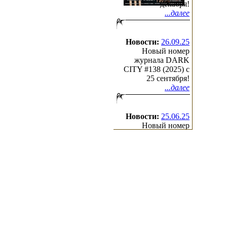
декабря!
...далее
Новости:
26.09.25
Новый номер
журнала DARK
CITY #138 (2025) c
25 сентября!
...далее
Новости:
25.06.25
Новый номер
журнала DARK
CITY #137 (2025) c
25 июня!
...далее
(с)2000-2026
Irond
Ltd.
All Rights Reserved.
Design by Cradle of