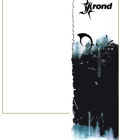
с уходом барабанщика вооб
сильно переживали. Тогда Да
парни, давайте я сяду за уд
событии отзывается вокалист
Позже, в группу вдохнул нов
на тот момент, вокалистке 
Снежана Пестрикова. В авг
полноформатного альбома, 
деятельность. Но, спустя 
потрясение – коллектив пок
Вскоре, место гитариста заня