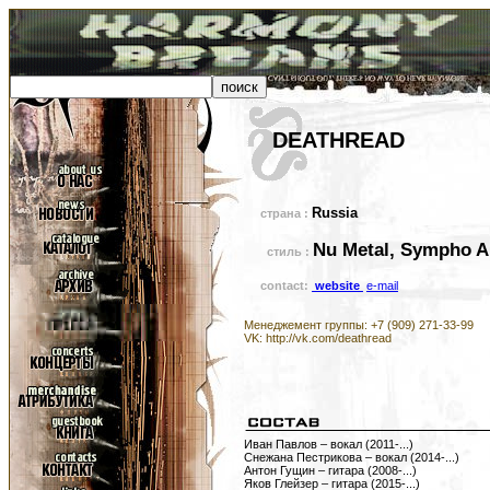
DEATHREAD
Russia
страна :
Nu Metal, Sympho Al
стиль :
contact:
website
e-mail
Менеджемент группы: +7 (909) 271-33-99
VK: http://vk.com/deathread
Иван Павлов – вокал (2011-...)
Снежана Пестрикова – вокал (2014-...)
Антон Гущин – гитара (2008-...)
Яков Глейзер – гитара (2015-...)