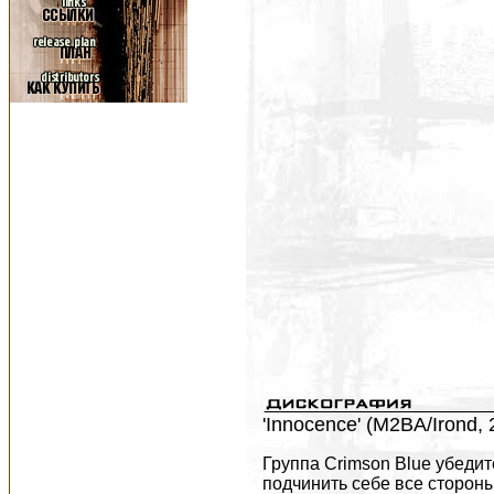
'Innocence' (M2BA/Irond, 
Группа Crimson Blue убедительно доказывает, что одна высокая идея способна подчинить себе все стороны творческой деятельности. Всю жизнь мечтавшей о звёздах Дани пришлось оставить астрономический факультет МГУ. График репетиций и процесс обучения сильно мешали друг другу. В то время Дани играла в разных группах в качестве клавишницы, исполняя арт-рок в стиле Yes, Genesis, а также пост-рок в ключе таких команд, как Anathema и Katatonia. Со временем Дани поняла, что эта музыка для неё недостаточно глубока. Дани говорила, что в этой музыке "вещи являются тем, чем кажутся на первый взгляд, и не более того". Дани хотела донести то, что она чувствует до музыкантов - постоянное ощущение взаимодействия с вселенной, одиночество человечества, силу лесов, ощущение того, что Земля - это песчинка в бескрайнем мире и, разумеется, - красоту звёзд. Музыканты отказывались её понимать. И творческие разногласия превращались в настоящую войну. Постоянное напряжение не могло не дать о себе знать - Дани перенесла несколько тяжелейших депрессий и срывов, результатом которых стало то, что Дани рассорилась со всеми своими бывшими друзьями, оборвала все контакты, ушла из всех групп и университета. Вскоре после этого Дани начала петь и решила собирать собственную группу. Когда Дани и Ганс познакомились в 2007, они сочли друг друга пафосными, зазнавшимися и ничего не смыслящими в музыке, хотя любили и слушали примерно одни и те же команды. Ганс в то время играл в московской поп-рок группе "Гвозди", музыка которых вообще не была хоть сколько-нибудь концептуальной, что раздражало и Дани, и его самого. От этого обсуждения музыкальных пристрастий становились только более ожесточёнными. Как это часто бывает в таких отношениях, каждый пытался утвердить над "зазнавшимся" товарищем своё музыкальное превосходство и изощрённость собственного вкуса, в данном случае музыкального. В ходе этой "войны пристрастий" Дани и Ганс вскоре обнаружили, что не только стали слушать гораздо более тяжёлую музыку, но и собрали группу и стали её играть. На первых репетициях в 2008 состав менялся так часто, что сами музыканты не помнят ни имён многих приходивших музыкантов, ни их количества, лишь приблизительно определяя его как "несколько десятков". Среди этих музыкантов был и Андрей Барик, с которым Ганс играл тогда в "Гвоздях" и который ещё присоединится к группе спустя три года. Из песен написанных в то время до дебютного альбома дожила только Haesitatio. В общем, звучание напоминало Tool, но, по словам Ганса, было "значительно скучнее". Вскоре, однако, конфликты с набранным составом достигли такой силы, что Дани и Ганс приняли решения распустить всё, что с таким трудом создавалось, и в очередной раз начать с чистого листа. Среди музыкантов потом ходила шутка, что чистый лист - единственный постоянный член состава. Где-то в начале 2009 в группе, тогда ещё не имевшей названия, наконец собрался постоянный состав: Дани (вокал), Ганс (гитара), Иван "Башка" Соболевский (бас) из гр. "Последнее Слово", барабанщик Бабар и соратник Дани по арт-рок сайд-проекту, гитарист Иван "Еретик" Михайлов, заслуживший своё прозвище за твёрдость музыкальных убеждений, как правило, идущих вразрез с убеждениями остальных. В это время были написаны "Iceland", "Nagual", "Forest" и "Ave" а также "Human Upgrade Lab vol. 1". Некоторое время иронично называвшая себя "Tragic Raven" группа весной 2009 наконец-то обрела своё настоящее имя - Crimson Blue. В начале мая 2009 состоялся дебютный концерт в клубе ХО. Группа приступа