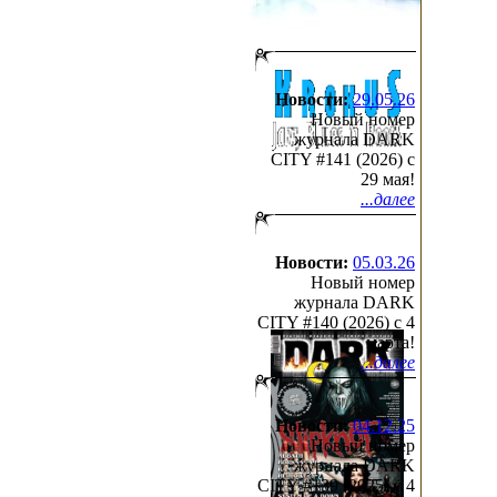
Новости:
29.05.26
Новый номер
журнала DARK
CITY #141 (2026) c
29 мая!
...далее
Новости:
05.03.26
Новый номер
журнала DARK
CITY #140 (2026) c 4
марта!
...далее
Новости:
04.12.25
Новый номер
журнала DARK
CITY #139 (2025) c 4