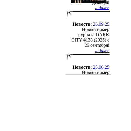
декабря!
...далее
Новости:
26.09.25
Новый номер
журнала DARK
CITY #138 (2025) c
25 сентября!
...далее
Новости:
25.06.25
Новый номер
журнала DARK
CITY #137 (2025) c
25 июня!
...далее
(с)2000-2026
Irond
Ltd.
All Rights Reserved.
Design by Cradle of