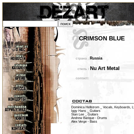
CRIMSON BLUE
Russia
страна :
Nu Art Metal
стиль :
contact:
Dominica Hellstrom _ Vocals, Keyboards, L
Iggy Hans _ Guitars
Stan Lee _ Guitars
Andrew Barique - Drums
Alex Verge - Bass